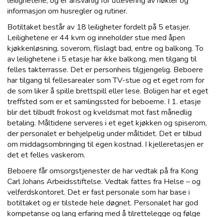
leilighetene, og er ansvarlig for utlevering av nøkler og
informasjon om husregler og rutiner.
Botiltaket består av 18 leiligheter fordelt på 5 etasjer.
Leilighetene er 44 kvm og inneholder stue med åpen
kjøkkenløsning, soverom, flislagt bad, entre og balkong. To
av leilighetene i 5 etasje har ikke balkong, men tilgang til
felles takterrasse. Det er personheis tilgjengelig. Beboere
har tilgang til fellesarealer som TV-stue og et eget rom for
de som liker å spille brettspill eller lese. Boligen har et eget
treffsted som er et samlingssted for beboerne. I 1. etasje
blir det tilbudt frokost og kveldsmat mot fast månedlig
betaling. Måltidene serveres i et eget kjøkken og spiserom,
der personalet er behjelpelig under måltidet. Det er tilbud
om middagsombringing til egen kostnad. I kjelleretasjen er
det et felles vaskerom.
Beboere får omsorgstjenester de har vedtak på fra Kong
Carl Johans Arbeidsstiftelse. Vedtak fattes fra Helse – og
velferdskontoret. Det er fast personale som har base i
botiltaket og er tilstede hele døgnet. Personalet har god
kompetanse og lang erfaring med å tilrettelegge og følge