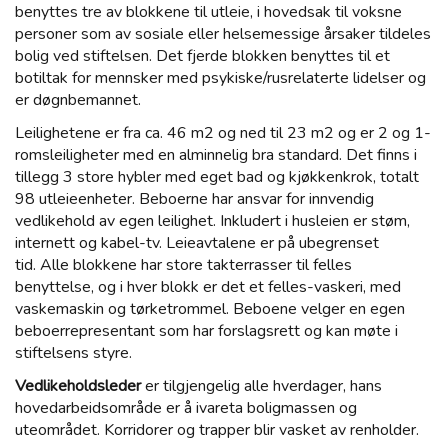
benyttes tre av blokkene til utleie, i hovedsak til voksne
personer som av sosiale eller helsemessige årsaker tildeles
bolig ved stiftelsen. Det fjerde blokken benyttes til et
botiltak for mennsker med psykiske/rusrelaterte lidelser og
er døgnbemannet.
Leilighetene er fra ca. 46 m2 og ned til 23 m2 og er 2 og 1-
romsleiligheter med en alminnelig bra standard. Det finns i
tillegg 3 store hybler med eget bad og kjøkkenkrok, totalt
98 utleieenheter. Beboerne har ansvar for innvendig
vedlikehold av egen leilighet. Inkludert i husleien er støm,
internett og kabel-tv. Leieavtalene er på ubegrenset
tid. Alle blokkene har store takterrasser til felles
benyttelse, og i hver blokk er det et felles-vaskeri, med
vaskemaskin og tørketrommel. Beboene velger en egen
beboerrepresentant som har forslagsrett og kan møte i
stiftelsens styre.
Vedlikeholdsleder
er tilgjengelig alle hverdager, hans
hovedarbeidsområde er å ivareta boligmassen og
uteområdet. Korridorer og trapper blir vasket av renholder.