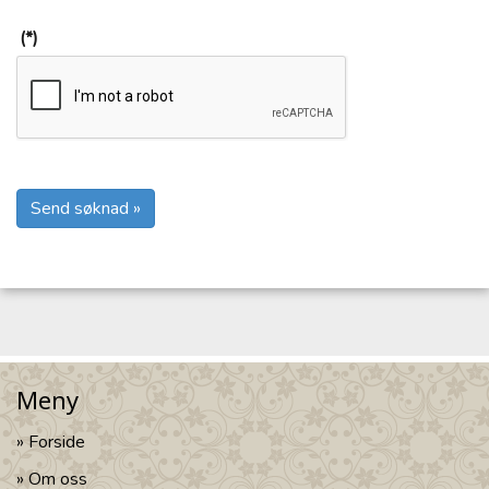
(*)
Send søknad »
Meny
Forside
Om oss